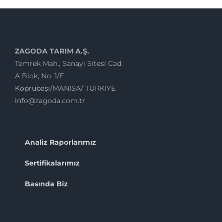
ZAGODA TARIM A.Ş.
Temrek Mah., Sanayi Sitesi Cad.
A Blok, No: 1/E
Köprübaşı/MANİSA/ TÜRKİYE
info@zagoda.com.tr
Analiz Raporlarımız
Sertifikalarımız
Basında Biz