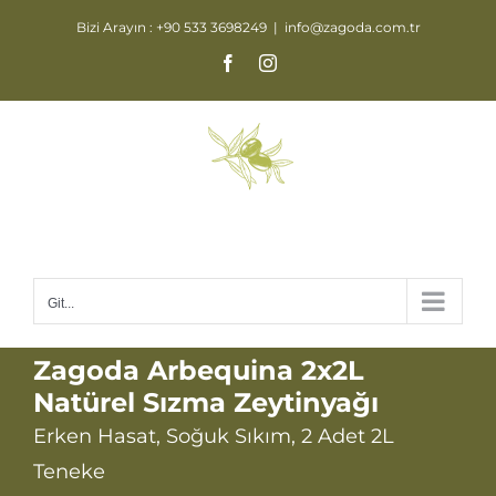
Skip
Bizi Arayın : +90 533 3698249
|
info@zagoda.com.tr
to
Facebook
Instagram
content
Git...
Zagoda Arbequina 2x2L
Natürel Sızma Zeytinyağı
Erken Hasat, Soğuk Sıkım, 2 Adet 2L
Teneke